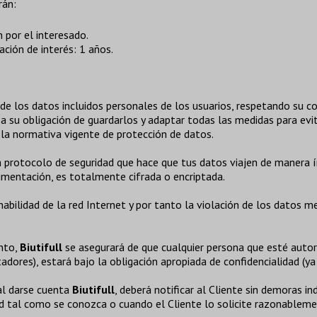
rán:
 por el interesado.
ación de interés: 1 años.
 los datos incluidos personales de los usuarios, respetando su conf
a su obligación de guardarlos y adaptar todas las medidas para evit
 la normativa vigente de protección de datos.
n protocolo de seguridad que hace que tus datos viajen de manera ínt
limentación, es totalmente cifrada o encriptada.
abilidad de la red Internet y por tanto la violación de los datos m
ento,
Biutifull
se asegurará de que cualquier persona que esté auto
tadores), estará bajo la obligación apropiada de confidencialidad (ya
al darse cuenta
Biutifull
, deberá notificar al Cliente sin demoras i
ad tal como se conozca o cuando el Cliente lo solicite razonableme