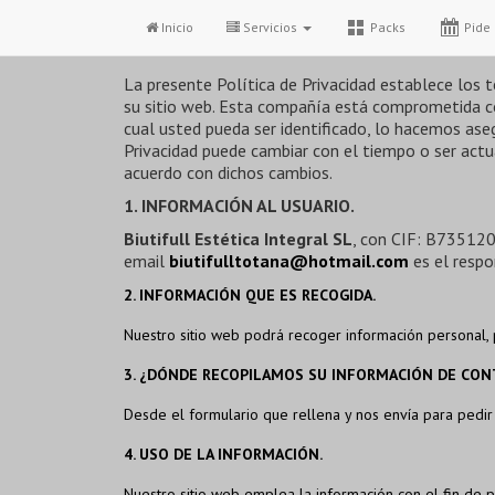
Política de privacid
Inicio
Servicios
Packs
Pide 
La presente Política de Privacidad establece los
su sitio web. Esta compañía está comprometida co
cual usted pueda ser identificado, lo hacemos as
Privacidad puede cambiar con el tiempo o ser act
acuerdo con dichos cambios.
1. INFORMACIÓN AL USUARIO.
Biutifull Estética Integral SL
, con CIF: B735120
email
biutifulltotana@hotmail.com
es el respo
2. INFORMACIÓN QUE ES RECOGIDA.
Nuestro sitio web podrá recoger información personal,
3. ¿DÓNDE RECOPILAMOS SU INFORMACIÓN DE CO
Desde el formulario que rellena y nos envía para pedir s
4. USO DE LA INFORMACIÓN.
Nuestro sitio web emplea la información con el fin de pr