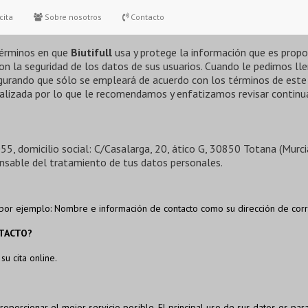
ad
cita
Sobre nosotros
Contacto
 términos en que
Biutifull
usa y protege la información que es propo
n la seguridad de los datos de sus usuarios. Cuando le pedimos ll
egurando que sólo se empleará de acuerdo con los términos de este
ualizada por lo que le recomendamos y enfatizamos revisar contin
55, domicilio social: C/Casalarga, 20, ático G, 30850 Totana (Murc
nsable del tratamiento de tus datos personales.
 por ejemplo: Nombre e información de contacto como su dirección de corr
NTACTO?
u cita online.
oporcionar el mejor servicio posible. El principal uso de sus datos es para