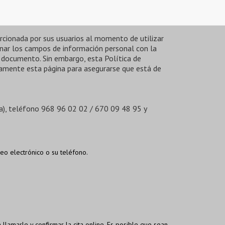
rcionada por sus usuarios al momento de utilizar
enar los campos de información personal con la
 documento. Sin embargo, esta Política de
uamente esta página para asegurarse que está de
ia), teléfono 968 96 02 02 / 670 09 48 95 y
eo electrónico o su teléfono.
 llamarle y confirmar la cita online. Es posible que sean